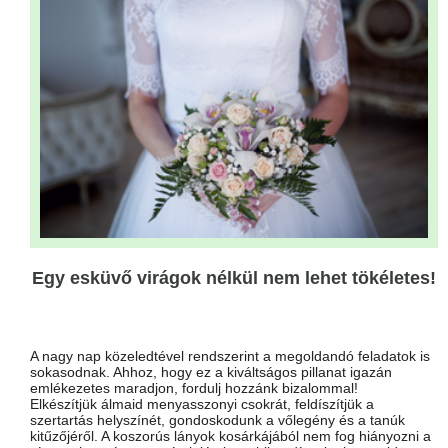
Egy esküvő virágok nélkül nem lehet tökéletes!
A nagy nap közeledtével rendszerint a megoldandó feladatok is
sokasodnak. Ahhoz, hogy ez a kiváltságos pillanat igazán
emlékezetes maradjon, fordulj hozzánk bizalommal!
Elkészítjük álmaid menyasszonyi csokrát, feldíszítjük a
szertartás helyszínét, gondoskodunk a vőlegény és a tanúk
kitűzőjéről. A koszorús lányok kosárkájából nem fog hiányozni a