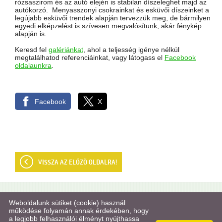
rózsaszirom és az autó elején is stabilan díszeleghet majd az
autókorzó.
Menyasszonyi csokrainkat és esküvői díszeinket a
legújabb esküvői trendek alapján tervezzük meg, de bármilyen
egyedi elképzelést is szívesen megvalósítunk, akár fénykép
alapján is.
Keresd fel
galériánkat
, ahol a teljesség igénye nélkül
megtalálhatod referenciáinkat, vagy látogass el
Facebook
oldalaunkra
.
Facebook
X
VISSZA AZ ELŐZŐ OLDALRA!
© 2026 - Margaréta Virágszalon
Weboldalunk sütiket (cookie) használ
működése folyamán annak érdekében, hogy
a legjobb felhasználói élményt nyújthassa
Oldal információk
l
Adatkezelési tájékoztató
l
Impresszum