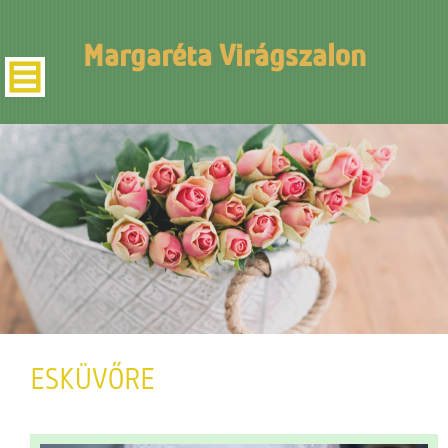
Margaréta Virágszalon
ESKÜVŐRE